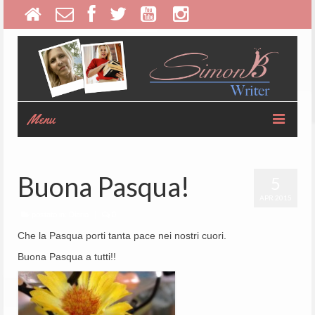
Menu
Home
Buona Pasqua!
5
Chi è SimonB
APR 2015
I (suoi) Romanzi
postato in:
Diario
|
0
Che la Pasqua porti tanta pace nei nostri cuori.
Altre Pubblicazioni
Buona Pasqua a tutti!!
il Diario
Contatti