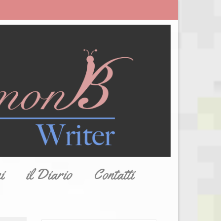
i
il Diario
Contatti