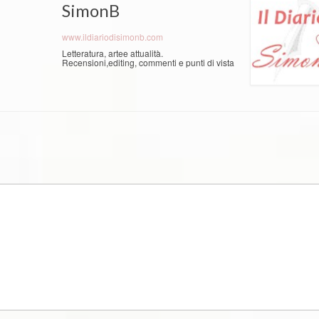
SimonB
www.ildiariodisimonb.com
Letteratura, artee attualità.
Recensioni,editing, commenti e punti di vista