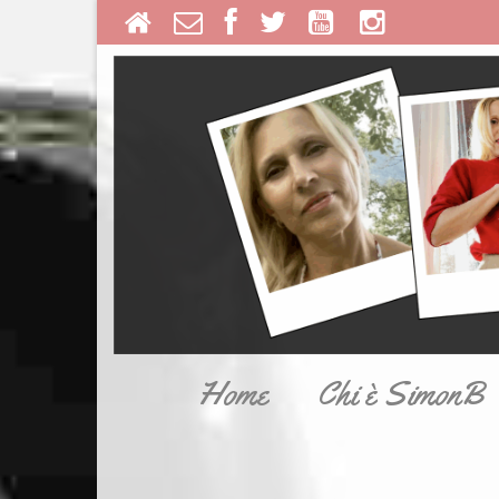
Home
Chi è SimonB