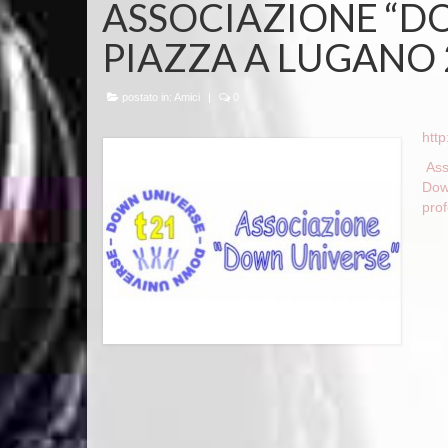
ASSOCIAZIONE “D
PIAZZA A LUGANO
postato in:
Amici
|
0
htt
Ass
Down
prof