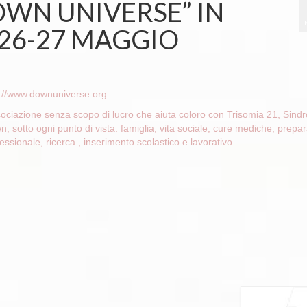
OWN UNIVERSE” IN
 26-27 MAGGIO
p://www.downuniverse.org
ociazione senza scopo di lucro che aiuta coloro con Trisomia 21, Sind
, sotto ogni punto di vista: famiglia, vita sociale, cure mediche, prepa
essionale, ricerca., inserimento scolastico e lavorativo.